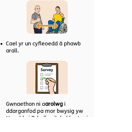
Cael yr un cyfleoedd â phawb
arall.
Gwnaethon ni a
arolwg
i
ddarganfod pa mor bwysig yw
Hawdd ei Ddarllen i'r bobl sy'n ei
ddefnyddio.