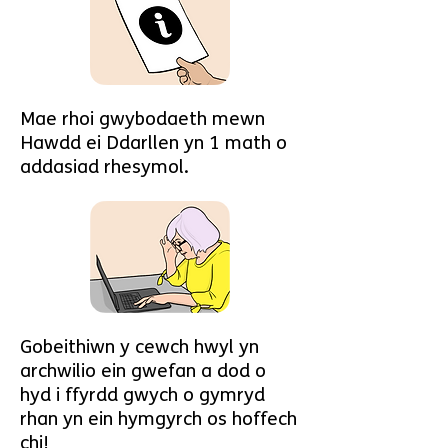
Mae rhoi gwybodaeth mewn
Hawdd ei Ddarllen yn 1 math o
addasiad rhesymol.
Gobeithiwn y cewch hwyl yn
archwilio ein gwefan a dod o
hyd i ffyrdd gwych o gymryd
rhan yn ein hymgyrch os hoffech
chi!