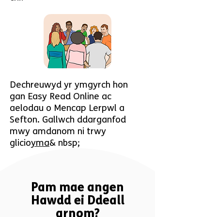
Dechreuwyd yr ymgyrch hon
gan Easy Read Online ac
aelodau o Mencap Lerpwl a
Sefton. Gallwch ddarganfod
mwy amdanom ni trwy
glicio
yma
& nbsp;
Pam mae angen
Hawdd ei Ddeall
arnom?