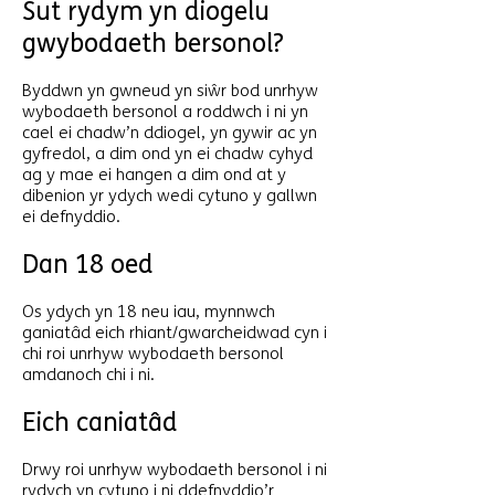
Sut rydym yn diogelu
gwybodaeth bersonol?
Byddwn yn gwneud yn siŵr bod unrhyw
wybodaeth bersonol a roddwch i ni yn
cael ei chadw’n ddiogel, yn gywir ac yn
gyfredol, a dim ond yn ei chadw cyhyd
ag y mae ei hangen a dim ond at y
dibenion yr ydych wedi cytuno y gallwn
ei defnyddio.
Dan 18 oed
Os ydych yn 18 neu iau, mynnwch
ganiatâd eich rhiant/gwarcheidwad cyn i
chi roi unrhyw wybodaeth bersonol
amdanoch chi i ni.
Eich caniatâd
Drwy roi unrhyw wybodaeth bersonol i ni
rydych yn cytuno i ni ddefnyddio’r