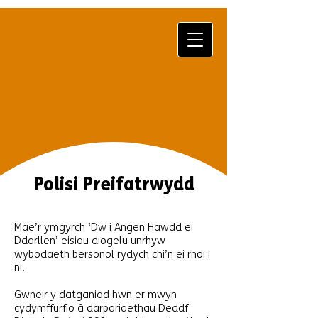
Polisi Preifatrwydd
Mae’r ymgyrch ‘Dw i Angen Hawdd ei
Ddarllen’ eisiau diogelu unrhyw
wybodaeth bersonol rydych chi’n ei rhoi i
ni.
Gwneir y datganiad hwn er mwyn
cydymffurfio â darpariaethau Deddf