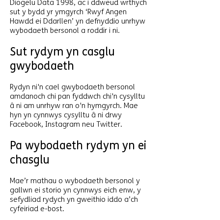
Diogelu Data 1998, ac i ddweud wrthych
sut y bydd yr ymgyrch ‘Rwyf Angen
Hawdd ei Ddarllen’ yn defnyddio unrhyw
wybodaeth bersonol a roddir i ni.
Sut rydym yn casglu
gwybodaeth
Rydyn ni'n cael gwybodaeth bersonol
amdanoch chi pan fyddwch chi'n cysylltu
â ni am unrhyw ran o'n hymgyrch. Mae
hyn yn cynnwys cysylltu â ni drwy
Facebook, Instagram neu Twitter.
Pa wybodaeth rydym yn ei
chasglu
Mae’r mathau o wybodaeth bersonol y
gallwn ei storio yn cynnwys eich enw, y
sefydliad rydych yn gweithio iddo a’ch
cyfeiriad e-bost.