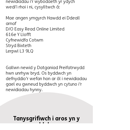
newidiadau i’r wybodaeth yr ydych
wedi’i rhoi i ni, cysylltwch â:
Mae angen ymgyrch Hawdd ei Ddeall
arnaf
D/O Easy Read Online Limited
616e Y Llofft
Cyfnewidfa Cotwm
Stryd Bixteth
Lerpwl L3 9LQ
Gallwn newid y Datganiad Preifatrwydd
hwn unrhyw bryd. Os byddwch yn
defnyddio'r wefan hon ar ôl i newidiadau
gael eu gwneud byddwch yn cytuno i'r
newidiadau hynny.
Tanysgrifiwch i aros yn y
ddolen