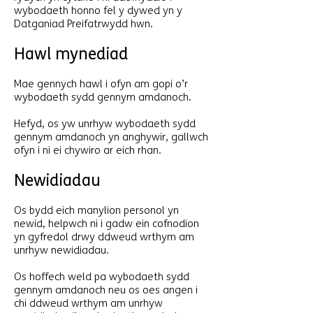
wybodaeth honno fel y dywed yn y
Datganiad Preifatrwydd hwn.
Hawl mynediad
Mae gennych hawl i ofyn am gopi o’r
wybodaeth sydd gennym amdanoch.
Hefyd, os yw unrhyw wybodaeth sydd
gennym amdanoch yn anghywir, gallwch
ofyn i ni ei chywiro ar eich rhan.
Newidiadau
Os bydd eich manylion personol yn
newid, helpwch ni i gadw ein cofnodion
yn gyfredol drwy ddweud wrthym am
unrhyw newidiadau.
Os hoffech weld pa wybodaeth sydd
gennym amdanoch neu os oes angen i
chi ddweud wrthym am unrhyw