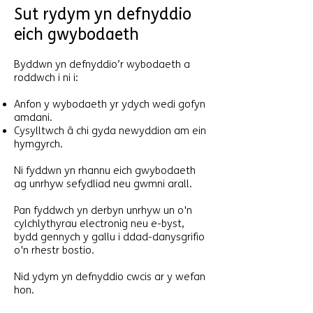
Sut rydym yn defnyddio
eich gwybodaeth
Byddwn yn defnyddio’r wybodaeth a
roddwch i ni i:
Anfon y wybodaeth yr ydych wedi gofyn
amdani.
Cysylltwch â chi gyda newyddion am ein
hymgyrch.
Ni fyddwn yn rhannu eich gwybodaeth
ag unrhyw sefydliad neu gwmni arall.
Pan fyddwch yn derbyn unrhyw un o'n
cylchlythyrau electronig neu e-byst,
bydd gennych y gallu i ddad-danysgrifio
o'n rhestr bostio.
Nid ydym yn defnyddio cwcis ar y wefan
hon.