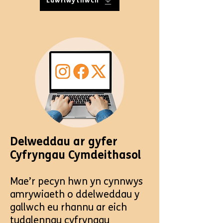
Lawrlwythwch
Delweddau ar gyfer
Cyfryngau Cymdeithasol
Mae’r pecyn hwn yn cynnwys
amrywiaeth o ddelweddau y
gallwch eu rhannu ar eich
tudalennau cyfryngau