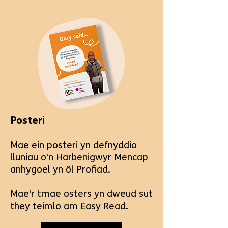
Posteri
Mae ein posteri yn defnyddio
lluniau o'n Harbenigwyr Mencap
anhygoel yn ôl Profiad.
Mae'r t
mae osters yn dweud sut
t
hey teimlo am Easy Read.